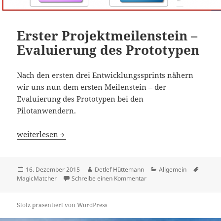
Erster Projektmeilenstein –
Evaluierung des Prototypen
Nach den ersten drei Entwicklungssprints nähern
wir uns nun dem ersten Meilenstein – der
Evaluierung des Prototypen bei den
Pilotanwendern.
Erster Projektmeilenstein – Evaluierung des Prototypen
weiterlesen
Veröffentlicht
Autor
Kategorien
Schlag
16. Dezember 2015
Detlef Hüttemann
Allgemein
am
zu Erster Projektmeilenste
MagicMatcher
Schreibe einen Kommentar
Stolz präsentiert von WordPress