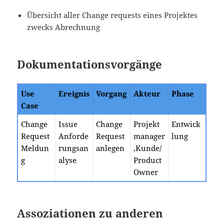
Übersicht aller Change requests eines Projektes
zwecks Abrechnung
Dokumentationsvorgänge
Use
Ereignis
Vorgang
Akteur
Phase
Case
Change
Issue
Change
Projekt
Entwick
Request
Anforde
Request
manager
lung
Meldun
rungsan
anlegen
,Kunde/
g
alyse
Product
Owner
Assoziationen zu anderen