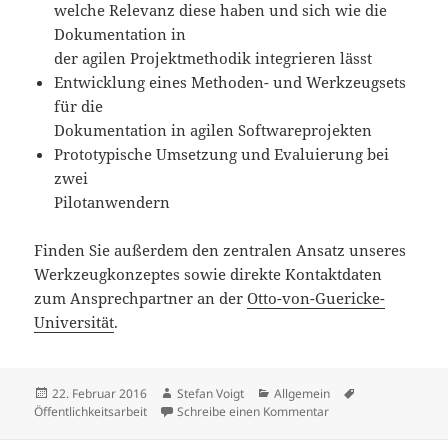
welche Relevanz diese haben und sich wie die
Dokumentation in
der agilen Projektmethodik integrieren lässt
Entwicklung eines Methoden- und Werkzeugsets
für die
Dokumentation in agilen Softwareprojekten
Prototypische Umsetzung und Evaluierung bei
zwei
Pilotanwendern
Finden Sie außerdem den zentralen Ansatz unseres
Werkzeugkonzeptes sowie direkte Kontaktdaten
zum Ansprechpartner an der
Otto-von-Guericke-
Universität
.
Veröffentlicht
Autor
Kategorien
Schlagwörter
22. Februar 2016
Stefan Voigt
Allgemein
am
zu Projektflyer als K
Öffentlichkeitsarbeit
Schreibe einen Kommentar